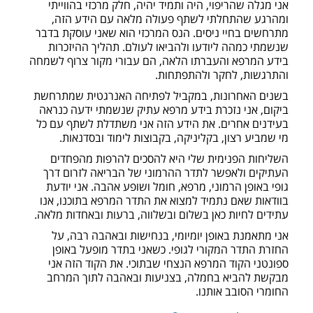
אני מגלה שהריפוי, היה ותמיד יהיה, חלק מרכזי בהווייתי
ומהרגע שהתחלתי לשתף פעולה מלאה עם הידע הזה,
מתרחשים בחיי ניסים. הנס המרכזי הוא שאני עוסקת בדבר
שנשמתי כמהה ליודעו ולהביאו לעולם. תהליך ההיזכרות
בידע המרפא והעברתו הלאה, הם עבורי מקור צרוף לשמחה
והתרגשות, לחקר ולהתפתחות.
בשנים האחרונות, במקביל לפתיחה האנרגטית שמתרחשת
ביקום, אני נזכרת בידע מרפא עתיק שנשמתי ידעה כנראה
בעידנים אחרים. את הידע הזה אני משתדלת לשתף עם כל
מי שמביע רצון, בקליניקה, בקבוצות לימוד ובסדנאות.
השליחות הפנימית שלי היא להסכים להרפות מהפחדים
העתיקים ולאפשר לתדר ההרמוני של הבריאה לזרום דרך
גופי באופן הרמוני, מרפא, חומל ושופע אהבה. אני יודעת
בוודאות שאם נתמיד למצוא את התדר המרפא בתוכנו, אנו
עתידים לחיות כאן בשלום ובשלווה, ברעות ובאחדות מלאה.
אני מתאמנת באופן יומיומי, בנחישות ובאהבה רבה, על
החזרת התדר המקורי לגופי. כשאני בתדר מופעל באופן
ספונטני הקוד המרפא הנצחי שבתוכי. את הקוד הזה אני
מבקשת להביא בחמלה, בצניעות ובאהבה לתוך המרחב
החומרי הסובב אותנו.