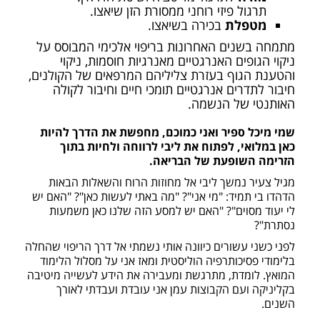
תרגול פיזי רוחני ממסורת הזן שיאצו.
מטפלת
בכירה בשיאצו.
מתמחה בשנים האחרונות בריפוי אלכימי המבוסס על
ניקוי הגופים האנרגטיים מאנרגיות חוסמות, ניקוי
והטענת הגוף בעזרת צליליהם המרפאים של הקולנים,
חיבור לתדרים אנרגטיים תומכי חיים וחיבור לקולה
האותנטי של הנשמה.
שמי מיכל ספיר ואני כמוכם, מחפשת את הדרך להיות
כאן במלואי, לפתוח את ליבי לרווחה ולחיות בתוך
הזרימה השופעת של הבריאה.
מגיל צעיר נמשך ליבי אל מחוזות הרוח והשאלות הבאות
הדהדו בי תמיד: "מי אני"? "מה באתי לעשות כאן"? "האם יש
לי יעוד מסוים"? "האם יש למסע הזה שלנו כאן משמעות
נסתרת"?
לפני כשני עשורים כיוונה אותי נשמתי אל דרך הריפוי שהחלה
בלימודי פסיכותרפיה הוליסטית ומאז אני על מסלול הלימוד
המואץ. לומדת, מתרגשת ומעבירה את הידע לעשייה מיטיבה
בקליניקה ועם הקבוצות עמן אני עובדת ועבדתי לאורך
השנים.