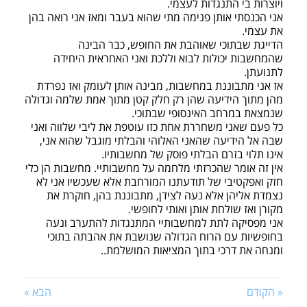
ויוצרות בי התנגדות לעצמי.
אני הכנסתי אותן פנימה מתי שהוא בעבר ומאז אני רואה בהן
את עצמי.
הדייגת שבתוכי שאוהבת את החופש, כבר הבינה
שהמחשבות יכולות לבוא וללכת ואני האחראית היחידה
לתנועתן.
אז אני מתבוננת במחשבות, מבינה אותן לעומק ואז נפרדת
מהן מתוך הידיעה שהן רק חלק קטן מתוך אמת שלמה וגדולה
שנמצאת במרחב האינסופי שבתוכי.
כל פעם שאני משחררת אחת כזו עוטפת את ליבי שלווה ואני
שבה אל הידיעה שהאני האלוהי והבלתי מוגבל שהוא אני,
אינו תלוי בזרם הבלתי פוסק של מחשבותיו.
אין זה אומר שהכרזתי מלחמה על מחשבותיי. מחשבות הן כלי
חזק ואפקטיבי של תודעתנו המורחבת אלא שעכשיו אני לא
נצמדת אליהן אלא נעה לצידן, מתבוננת בהן, חוקרת את
מקורן ואז שולחת אותן ואותי לחופשי.
אני מפסיקה לתת למחשבותיי המתנגדות להתערב ונעה
בחופשיות עם הרוח הגדולה שנושבת את אהבתה בתוכי
ומנחה את דרכי בתוך המציאות המושלמת..
« הקודם
הבא »